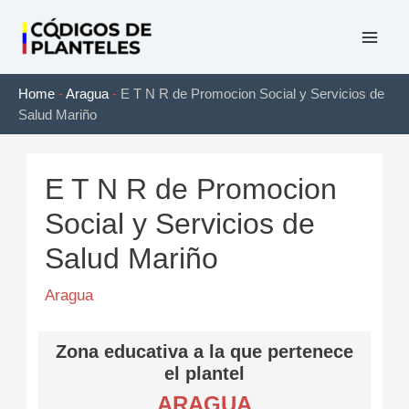
Ir
al
Mai
contenido
Home
-
Aragua
-
E T N R de Promocion Social y Servicios de
Men
Salud Mariño
E T N R de Promocion
Social y Servicios de
Salud Mariño
Aragua
Zona educativa a la que pertenece
el plantel
ARAGUA