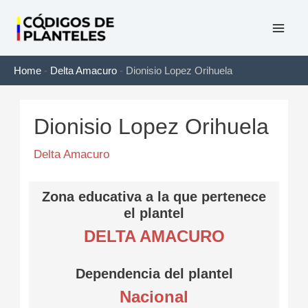
Ir
al
Mai
contenido
Home
-
Delta Amacuro
-
Dionisio Lopez Orihuela
Men
Dionisio Lopez Orihuela
Delta Amacuro
Zona educativa a la que pertenece
el plantel
DELTA AMACURO
Dependencia del plantel
Nacional