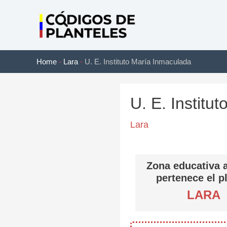
Ir
al
contenido
Home
-
Lara
-
U. E. Instituto María Inmaculada
U. E. Institu
Lara
Zona educativa a
pertenece el p
LARA