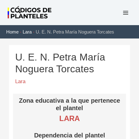
Ir
al
Mai
contenido
Home
-
Lara
-
U. E. N. Petra María Noguera Torcates
Men
U. E. N. Petra María
Noguera Torcates
Lara
Zona educativa a la que pertenece
el plantel
LARA
Dependencia del plantel