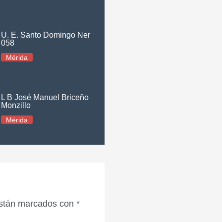
U. E. Santo Domingo Ner
058
Mérida
L B José Manuel Briceño
Monzillo
Mérida
están marcados con
*