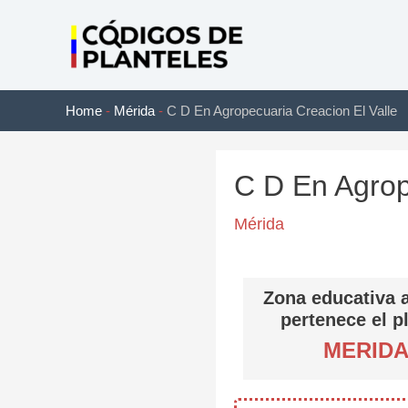
Ir
al
contenido
Home
-
Mérida
-
C D En Agropecuaria Creacion El Valle
C D En Agrop
Mérida
Zona educativa a
pertenece el p
MERID