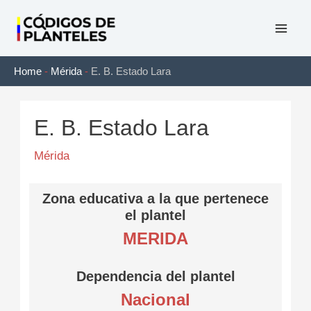
Ir
al
Mai
contenido
Home
-
Mérida
-
E. B. Estado Lara
Men
E. B. Estado Lara
Mérida
Zona educativa a la que pertenece
el plantel
MERIDA
Dependencia del plantel
Nacional