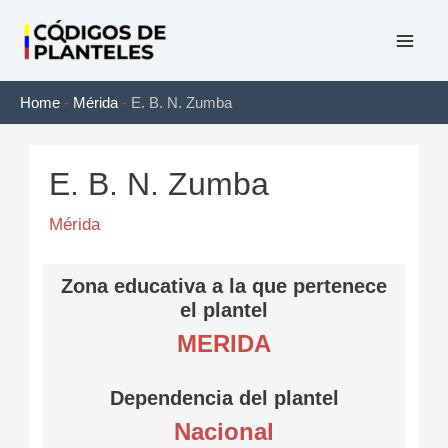
Ir
al
Mai
contenido
Home
-
Mérida
-
E. B. N. Zumba
Men
E. B. N. Zumba
Mérida
Zona educativa a la que pertenece
el plantel
MERIDA
Dependencia del plantel
Nacional