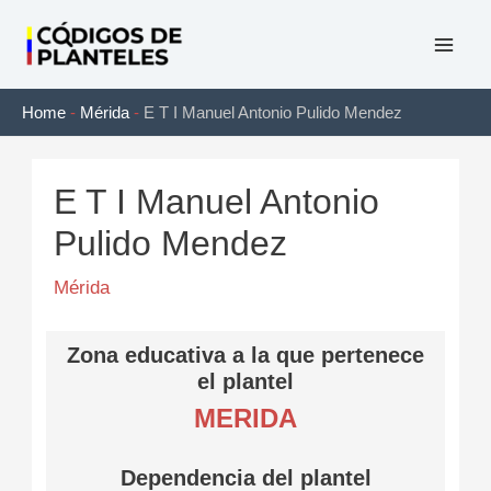
Ir
al
Mai
contenido
Home
-
Mérida
-
E T I Manuel Antonio Pulido Mendez
Men
E T I Manuel Antonio
Pulido Mendez
Mérida
Zona educativa a la que pertenece
el plantel
MERIDA
Dependencia del plantel