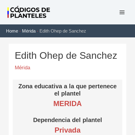
Ir
al
Mai
contenido
Home
-
Mérida
-
Edith Ohep de Sanchez
Men
Edith Ohep de Sanchez
Mérida
Zona educativa a la que pertenece
el plantel
MERIDA
Dependencia del plantel
Privada