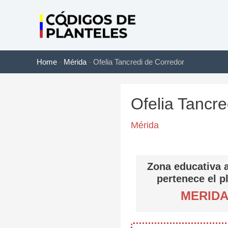
Ir
al
contenido
Home
-
Mérida
-
Ofelia Tancredi de Corredor
Ofelia Tancre
Mérida
Zona educativa a
pertenece el p
MERID