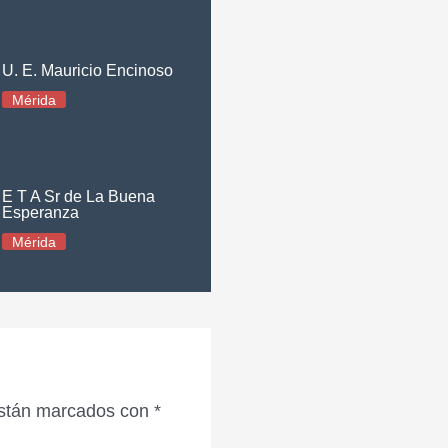
U. E. Mauricio Encinoso
Mérida
E T A Sr de La Buena
Esperanza
Mérida
están marcados con
*