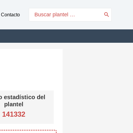
Search
Contacto
for:
 estadístico del
plantel
141332