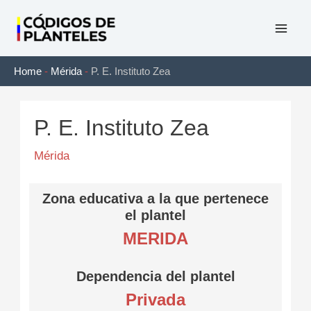
Ir
al
Mai
contenido
Home
-
Mérida
-
P. E. Instituto Zea
Men
P. E. Instituto Zea
Mérida
Zona educativa a la que pertenece
el plantel
MERIDA
Dependencia del plantel
Privada