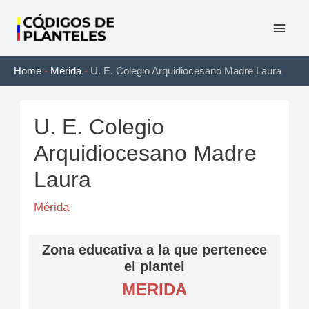
Ir
al
Mai
contenido
Home
-
Mérida
-
U. E. Colegio Arquidiocesano Madre Laura
Men
U. E. Colegio
Arquidiocesano Madre
Laura
Mérida
Zona educativa a la que pertenece
el plantel
MERIDA