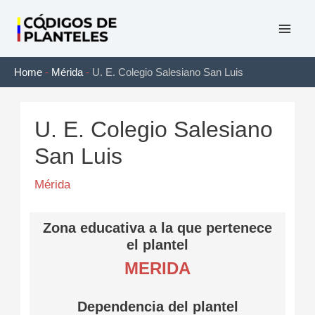
Ir
al
Mai
contenido
Home
-
Mérida
-
U. E. Colegio Salesiano San Luis
Men
U. E. Colegio Salesiano
San Luis
Mérida
Zona educativa a la que pertenece
el plantel
MERIDA
Dependencia del plantel