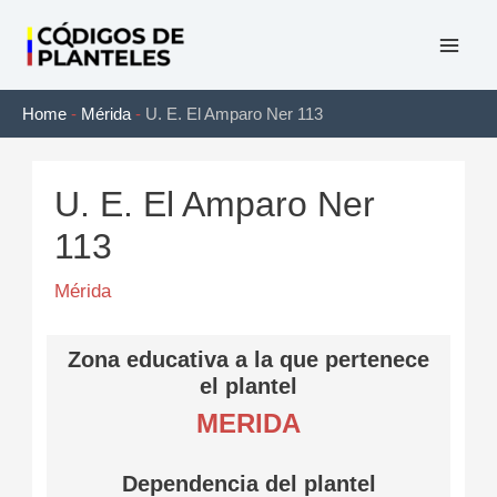
Ir
al
Mai
contenido
Home
-
Mérida
-
U. E. El Amparo Ner 113
Men
U. E. El Amparo Ner
113
Mérida
Zona educativa a la que pertenece
el plantel
MERIDA
Dependencia del plantel