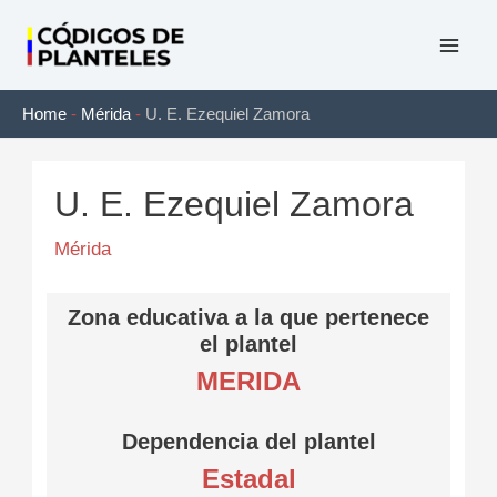
Ir
al
Mai
contenido
Home
-
Mérida
-
U. E. Ezequiel Zamora
Men
U. E. Ezequiel Zamora
Mérida
Zona educativa a la que pertenece
el plantel
MERIDA
Dependencia del plantel
Estadal