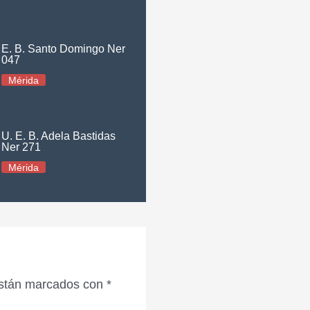
E. B. Santo Domingo Ner
047
Mérida
U. E. B. Adela Bastidas
Ner 271
Mérida
están marcados con
*