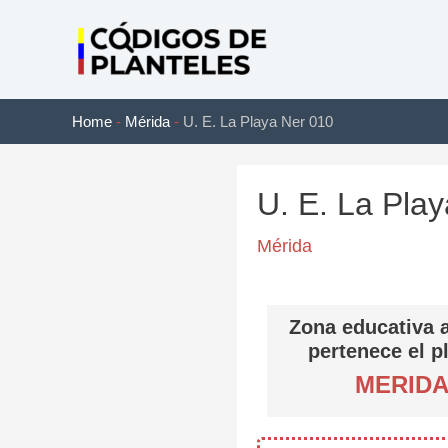
Ir
al
contenido
Home
-
Mérida
-
U. E. La Playa Ner 010
U. E. La Pla
Mérida
Zona educativa a
pertenece el p
MERID