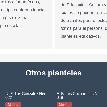
ígitos alfanuméricos,
de Educación, Cultura y
n el tipo de dependencia,
cuales se pueden realiz
 registro, zona
de tramites para el estu
pio escolar.
forma para el personal 
planteles educativos.
Otros planteles
U. E. Las Gonzalez Ner
E. B. Los Cucharones Ner
022
019
Mérida
Mérida