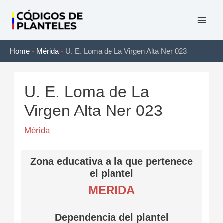
Ir
al
Mai
contenido
Home
-
Mérida
-
U. E. Loma de La Virgen Alta Ner 023
Men
U. E. Loma de La
Virgen Alta Ner 023
Mérida
Zona educativa a la que pertenece
el plantel
MERIDA
Dependencia del plantel