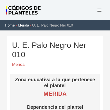
Ir
al
Mai
contenido
Home
-
Mérida
-
U. E. Palo Negro Ner 010
Men
U. E. Palo Negro Ner
010
Mérida
Zona educativa a la que pertenece
el plantel
MERIDA
Dependencia del plantel