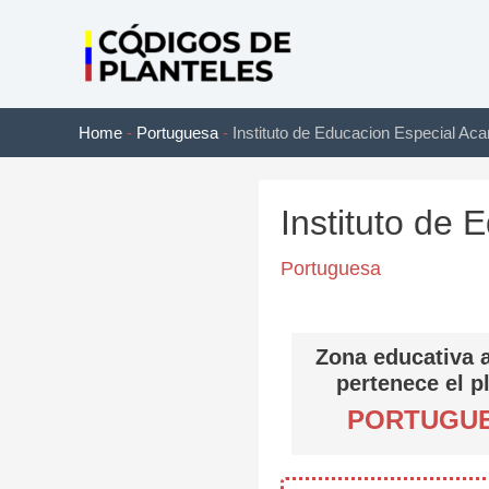
Ir
al
contenido
Home
-
Portuguesa
-
Instituto de Educacion Especial Aca
Instituto de 
Portuguesa
Zona educativa a
pertenece el p
PORTUGU