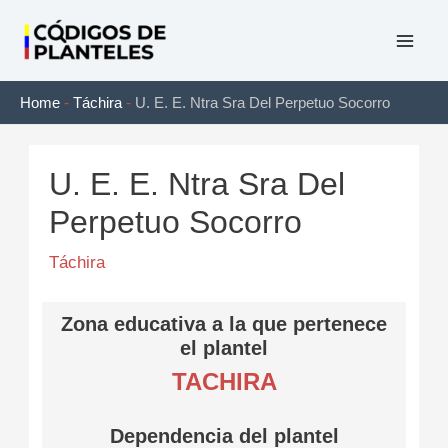
Ir
al
Mai
contenido
Home
-
Táchira
-
U. E. E. Ntra Sra Del Perpetuo Socorro
Men
U. E. E. Ntra Sra Del
Perpetuo Socorro
Táchira
Zona educativa a la que pertenece
el plantel
TACHIRA
Dependencia del plantel