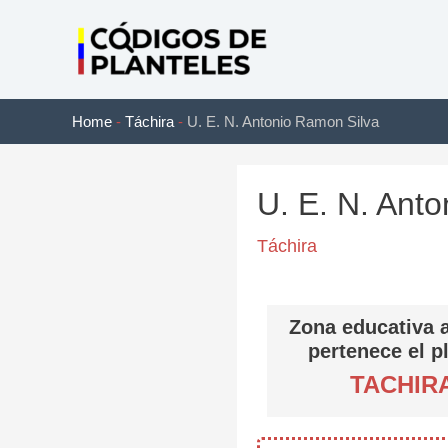
Ir
al
contenido
Home
-
Táchira
-
U. E. N. Antonio Ramon Silva
U. E. N. Ant
Táchira
Zona educativa a
pertenece el p
TACHIR