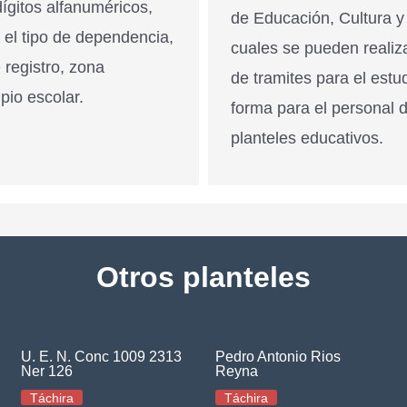
ígitos alfanuméricos,
de Educación, Cultura y
n el tipo de dependencia,
cuales se pueden realiz
 registro, zona
de tramites para el estu
pio escolar.
forma para el personal 
planteles educativos.
Otros planteles
U. E. N. Conc 1009 2313
Pedro Antonio Rios
Ner 126
Reyna
Táchira
Táchira