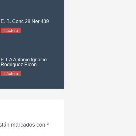
E. B. Conc 28 Ner 439
Táchira
E T A Antonio Ignacio
Rodriguez Picon
Táchira
están marcados con
*