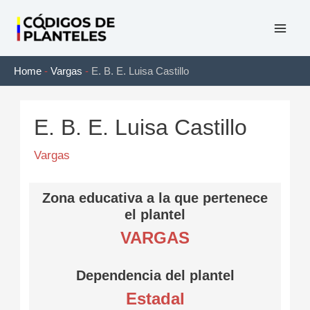
Ir
al
Mai
contenido
Home
-
Vargas
-
E. B. E. Luisa Castillo
Men
E. B. E. Luisa Castillo
Vargas
Zona educativa a la que pertenece
el plantel
VARGAS
Dependencia del plantel
Estadal