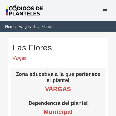
Ir
al
Mai
contenido
Home
-
Vargas
-
Las Flores
Men
Las Flores
Vargas
Zona educativa a la que pertenece
el plantel
VARGAS
Dependencia del plantel
Municipal