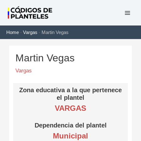
Ir
al
Mai
contenido
Home
-
Vargas
-
Martin Vegas
Men
Martin Vegas
Vargas
Zona educativa a la que pertenece
el plantel
VARGAS
Dependencia del plantel
Municipal