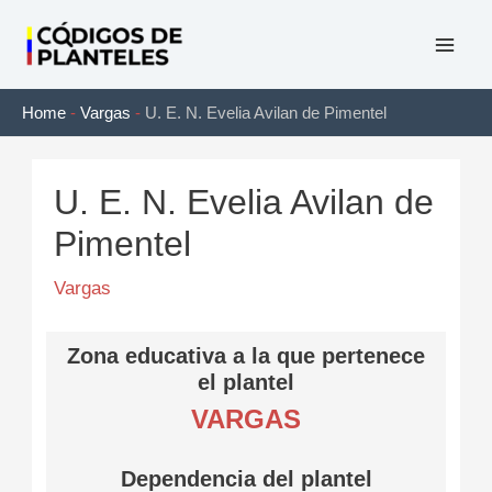
Ir
al
Mai
contenido
Home
-
Vargas
-
U. E. N. Evelia Avilan de Pimentel
Men
U. E. N. Evelia Avilan de
Pimentel
Vargas
Zona educativa a la que pertenece
el plantel
VARGAS
Dependencia del plantel