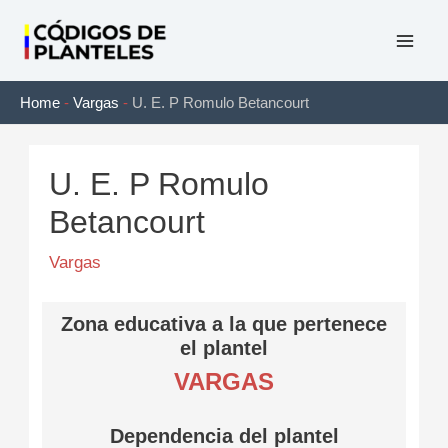
Ir
al
Mai
contenido
Home
-
Vargas
-
U. E. P Romulo Betancourt
Men
U. E. P Romulo
Betancourt
Vargas
Zona educativa a la que pertenece
el plantel
VARGAS
Dependencia del plantel