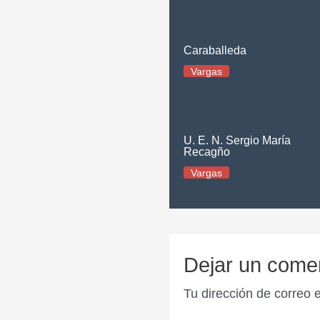
Caraballeda
Vargas
U. E. N. Sergio María
Recagño
Vargas
Dejar un come
Tu dirección de correo 