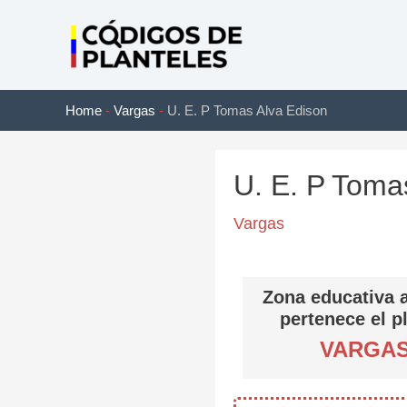
Ir
al
contenido
Home
-
Vargas
-
U. E. P Tomas Alva Edison
U. E. P Toma
Vargas
Zona educativa a
pertenece el p
VARGA