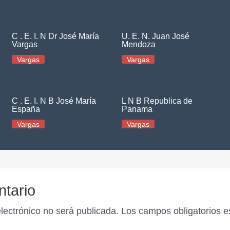
C . E. I. N Dr José María
U. E. N. Juan José
Vargas
Mendoza
Vargas
Vargas
C . E. I. N B José María
L N B Republica de
España
Panama
Vargas
Vargas
ntario
electrónico no será publicada.
Los campos obligatorios 