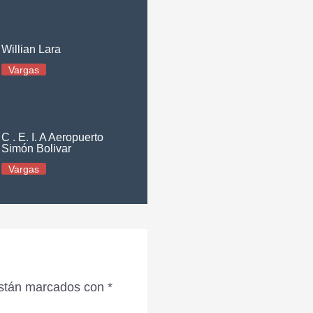
Willian Lara
Vargas
C . E. I. A Aeropuerto
Simón Bolivar
Vargas
están marcados con
*