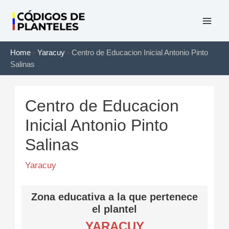
Ir
al
Mai
contenido
Home
-
Yaracuy
-
Centro de Educacion Inicial Antonio Pinto
Men
Salinas
Centro de Educacion
Inicial Antonio Pinto
Salinas
Yaracuy
Zona educativa a la que pertenece
el plantel
YARACUY