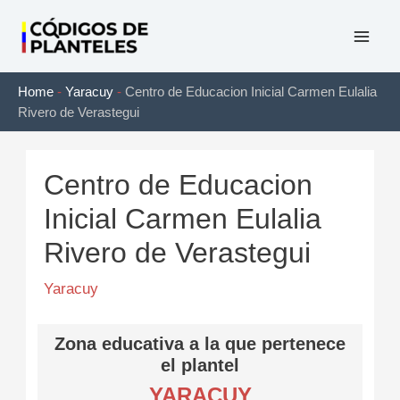
Ir
al
Mai
contenido
Home
-
Yaracuy
-
Centro de Educacion Inicial Carmen Eulalia
Men
Rivero de Verastegui
Centro de Educacion
Inicial Carmen Eulalia
Rivero de Verastegui
Yaracuy
Zona educativa a la que pertenece
el plantel
YARACUY