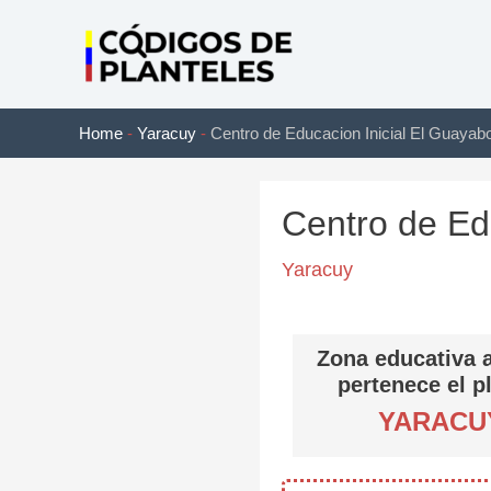
Ir
al
contenido
Home
-
Yaracuy
-
Centro de Educacion Inicial El Guayab
Centro de Ed
Yaracuy
Zona educativa a
pertenece el p
YARACU