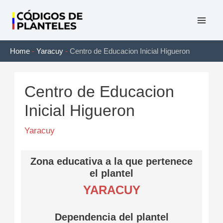
Ir
al
Mai
contenido
Home
-
Yaracuy
-
Centro de Educacion Inicial Higueron
Men
Centro de Educacion
Inicial Higueron
Yaracuy
Zona educativa a la que pertenece
el plantel
YARACUY
Dependencia del plantel