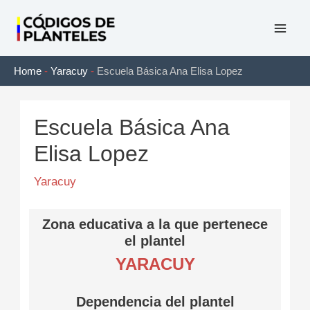
Ir
al
Mai
contenido
Home
-
Yaracuy
-
Escuela Básica Ana Elisa Lopez
Men
Escuela Básica Ana
Elisa Lopez
Yaracuy
Zona educativa a la que pertenece
el plantel
YARACUY
Dependencia del plantel