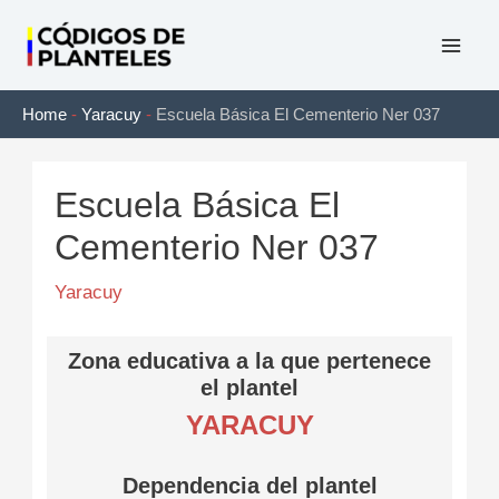
Ir
al
Mai
contenido
Home
-
Yaracuy
-
Escuela Básica El Cementerio Ner 037
Men
Escuela Básica El
Cementerio Ner 037
Yaracuy
Zona educativa a la que pertenece
el plantel
YARACUY
Dependencia del plantel