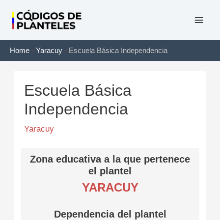
Ir
al
Mai
contenido
Home
-
Yaracuy
-
Escuela Básica Independencia
Men
Escuela Básica
Independencia
Yaracuy
Zona educativa a la que pertenece
el plantel
YARACUY
Dependencia del plantel