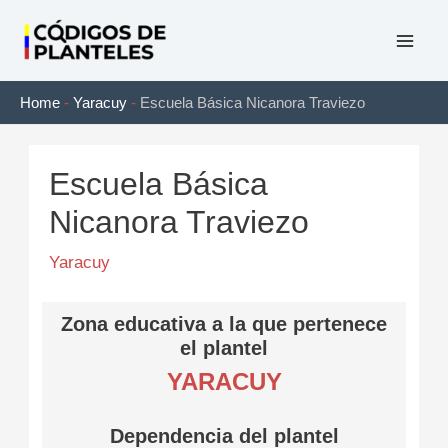
Ir
al
Mai
contenido
Home
-
Yaracuy
-
Escuela Básica Nicanora Traviezo
Men
Escuela Básica
Nicanora Traviezo
Yaracuy
Zona educativa a la que pertenece
el plantel
YARACUY
Dependencia del plantel