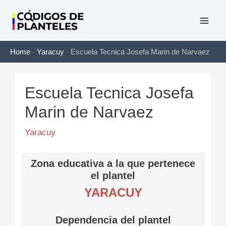
Ir
al
Mai
contenido
Home
-
Yaracuy
-
Escuela Tecnica Josefa Marin de Narvaez
Men
Escuela Tecnica Josefa
Marin de Narvaez
Yaracuy
Zona educativa a la que pertenece
el plantel
YARACUY
Dependencia del plantel