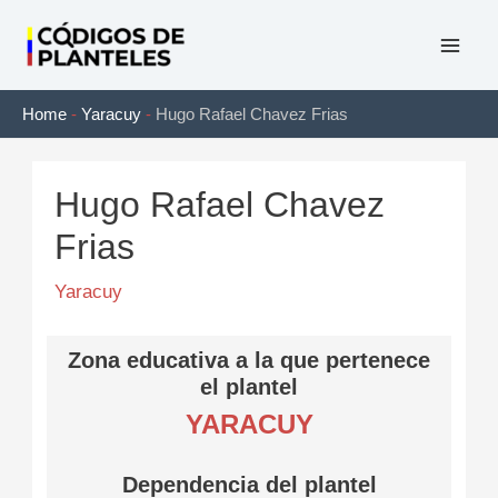
Ir
al
Mai
contenido
Home
-
Yaracuy
-
Hugo Rafael Chavez Frias
Men
Hugo Rafael Chavez
Frias
Yaracuy
Zona educativa a la que pertenece
el plantel
YARACUY
Dependencia del plantel