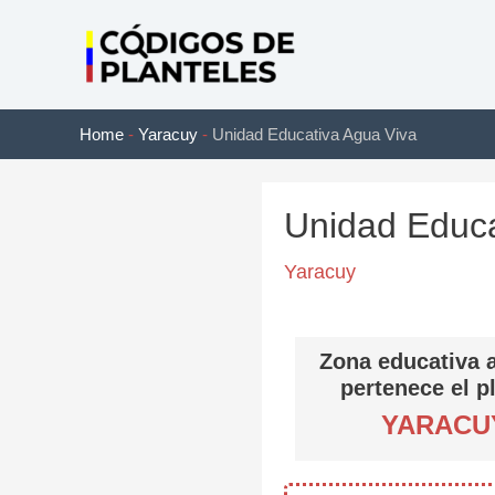
Ir
al
contenido
Home
-
Yaracuy
-
Unidad Educativa Agua Viva
Unidad Educa
Yaracuy
Zona educativa a
pertenece el p
YARACU