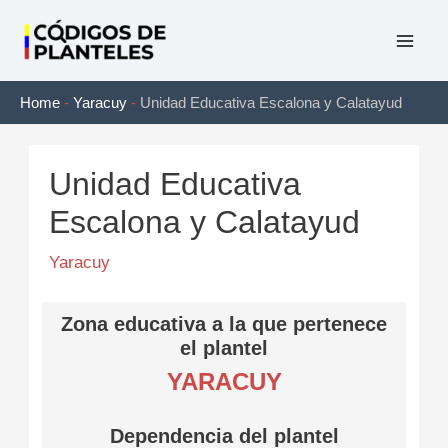
Ir
al
Mai
contenido
Home
-
Yaracuy
-
Unidad Educativa Escalona y Calatayud
Men
Unidad Educativa
Escalona y Calatayud
Yaracuy
Zona educativa a la que pertenece
el plantel
YARACUY
Dependencia del plantel