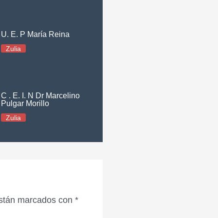
U. E. P María Reina
Zulia
C . E. I. N Dr Marcelino
Pulgar Morillo
Zulia
están marcados con
*