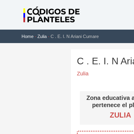
Ir
al
contenido
Home
-
Zulia
-
C . E. I. N Ariani Cumare
C . E. I. N A
Zulia
Zona educativa a
pertenece el p
ZULIA