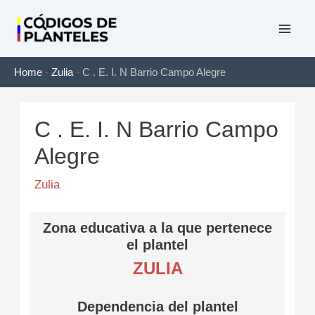
Ir
al
Mai
contenido
Home
-
Zulia
-
C . E. I. N Barrio Campo Alegre
Men
C . E. I. N Barrio Campo
Alegre
Zulia
Zona educativa a la que pertenece
el plantel
ZULIA
Dependencia del plantel