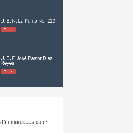
U. E. N. La Punta Ner 210
Zulia
U. E. P José Pastor Diaz
Reyes
Zulia
están marcados con
*