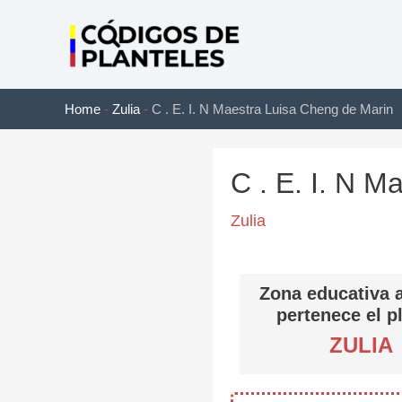
Ir
al
contenido
Home
-
Zulia
-
C . E. I. N Maestra Luisa Cheng de Marin
C . E. I. N 
Zulia
Zona educativa a
pertenece el p
ZULIA