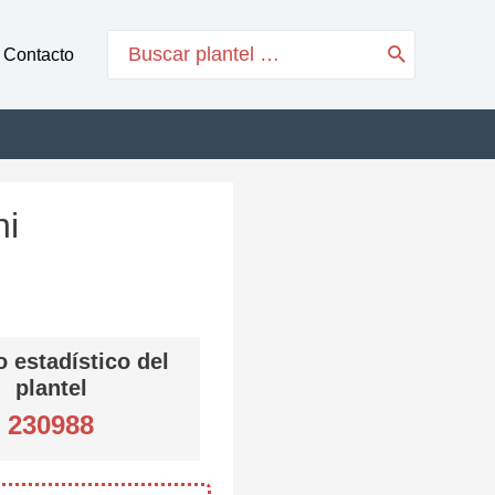
Search
Contacto
for:
ni
 estadístico del
plantel
230988