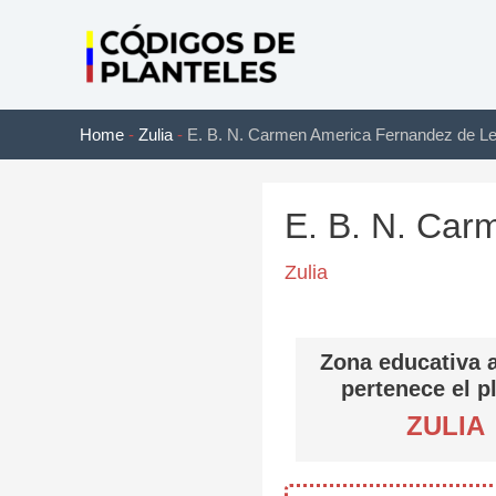
Ir
al
contenido
Home
-
Zulia
-
E. B. N. Carmen America Fernandez de Le
E. B. N. Car
Zulia
Zona educativa a
pertenece el p
ZULIA