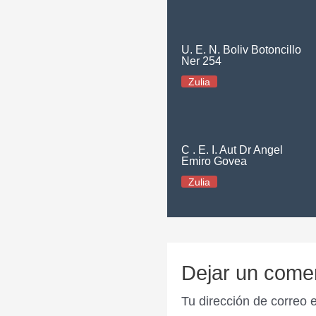
U. E. N. Boliv Botoncillo
Ner 254
Zulia
C . E. I. Aut Dr Angel
Emiro Govea
Zulia
Dejar un come
Tu dirección de correo 