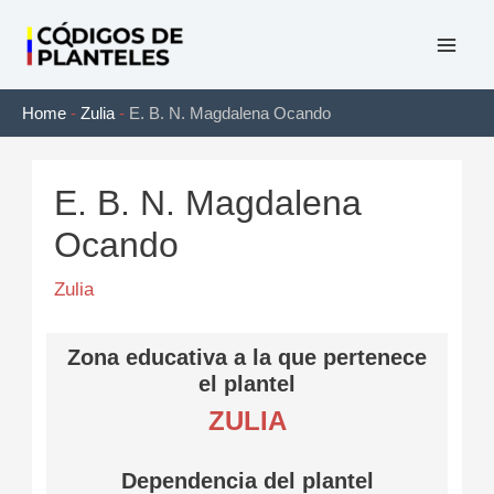
Ir
al
Mai
contenido
Home
-
Zulia
-
E. B. N. Magdalena Ocando
Men
E. B. N. Magdalena
Ocando
Zulia
Zona educativa a la que pertenece
el plantel
ZULIA
Dependencia del plantel