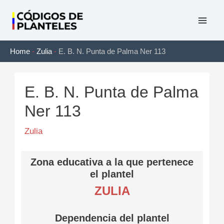
Ir
al
Mai
contenido
Home
-
Zulia
-
E. B. N. Punta de Palma Ner 113
Men
E. B. N. Punta de Palma
Ner 113
Zulia
Zona educativa a la que pertenece
el plantel
ZULIA
Dependencia del plantel