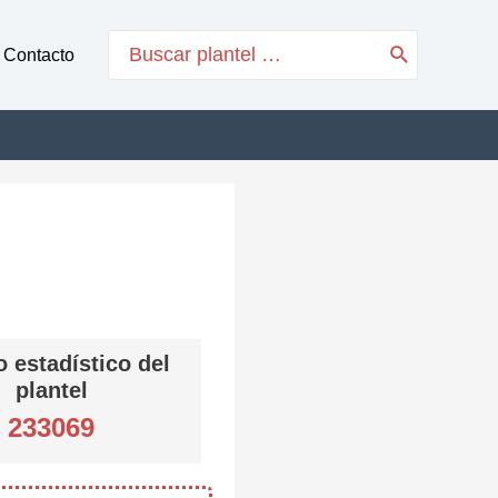
Search
Contacto
for:
 estadístico del
plantel
233069