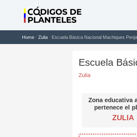
Ir
al
contenido
Home
-
Zulia
-
Escuela Básica Nacional Machiques Perij
Escuela Bási
Zulia
Zona educativa a
pertenece el p
ZULIA