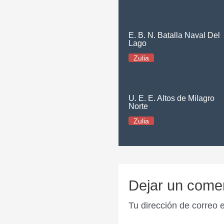
E. B. N. Batalla Naval Del
Lago
Zulia
U. E. E. Altos de Milagro
Norte
Zulia
Dejar un come
Tu dirección de correo 