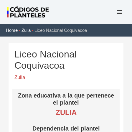
Ir
al
Mai
contenido
Home
-
Zulia
-
Liceo Nacional Coquivacoa
Men
Liceo Nacional
Coquivacoa
Zulia
Zona educativa a la que pertenece
el plantel
ZULIA
Dependencia del plantel