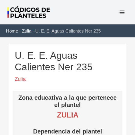
Ir
al
Mai
contenido
Home
-
Zulia
-
U. E. E. Aguas Calientes Ner 235
Men
U. E. E. Aguas
Calientes Ner 235
Zulia
Zona educativa a la que pertenece
el plantel
ZULIA
Dependencia del plantel