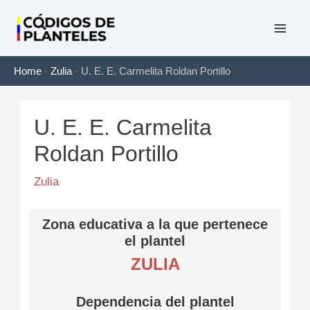
Ir
al
Mai
contenido
Home
-
Zulia
-
U. E. E. Carmelita Roldan Portillo
Men
U. E. E. Carmelita
Roldan Portillo
Zulia
Zona educativa a la que pertenece
el plantel
ZULIA
Dependencia del plantel