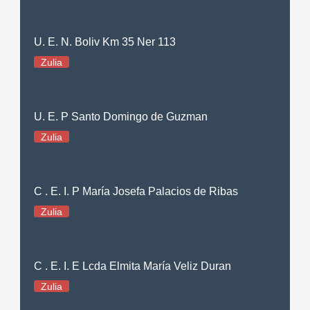
U. E. N. Boliv Km 35 Ner 113
Zulia
U. E. P Santo Domingo de Guzman
Zulia
C . E. I. P María Josefa Palacios de Ribas
Zulia
C . E. I. E Lcda Elmita María Veliz Duran
Zulia