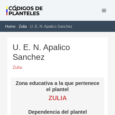
Ir
al
Mai
contenido
Home
-
Zulia
-
U. E. N. Apalico Sanchez
Men
U. E. N. Apalico
Sanchez
Zulia
Zona educativa a la que pertenece
el plantel
ZULIA
Dependencia del plantel